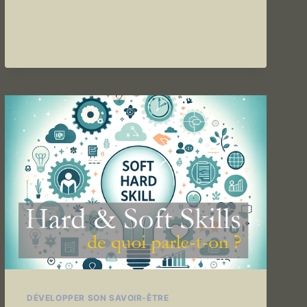
SAIS
PAS
QUEL
MÉTIER
FAIRE
–
4
VIDÉOS
POUR
T’AIDER
!
DÉVELOPPER SON SAVOIR-ÊTRE