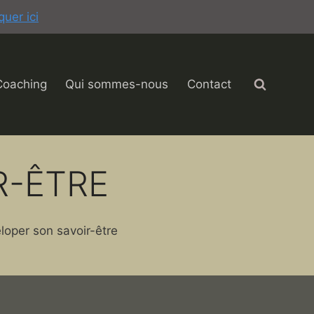
quer ici
Coaching
Qui sommes-nous
Contact
R-ÊTRE
oper son savoir-être