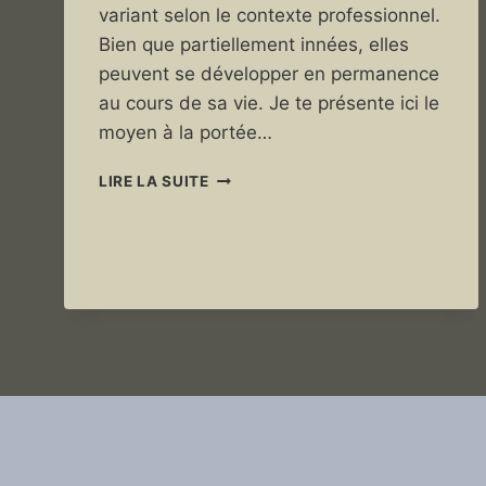
variant selon le contexte professionnel.
Bien que partiellement innées, elles
peuvent se développer en permanence
au cours de sa vie. Je te présente ici le
moyen à la portée…
DÉVELOPPER
LIRE LA SUITE
SES
SOFT
SKILLS
:
3
VIDÉOS
POUR
AIDER
LES
JEUNES
!