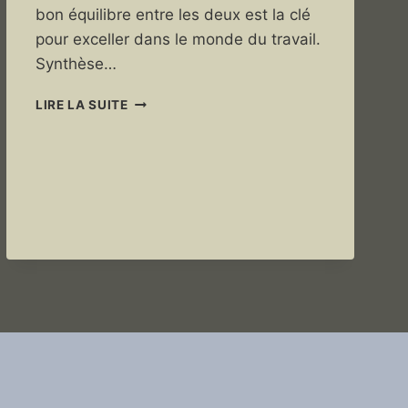
bon équilibre entre les deux est la clé
pour exceller dans le monde du travail.
Synthèse…
SOFT
LIRE LA SUITE
HARD
SKILL
–
COMPRENDRE
CE
QUE
C’EST
(SYNTHÈSE)
!