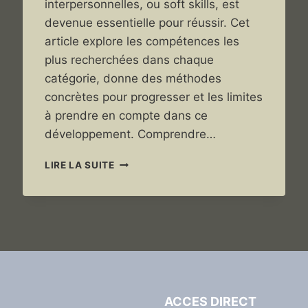
interpersonnelles, ou soft skills, est
devenue essentielle pour réussir. Cet
article explore les compétences les
plus recherchées dans chaque
catégorie, donne des méthodes
concrètes pour progresser et les limites
à prendre en compte dans ce
développement. Comprendre…
SOFT
LIRE LA SUITE
HARD
SKILLS
:
COMPRENDRE
LES
ENJEUX
–
ARTICLE
COMPLET
ACCES DIRECT
!