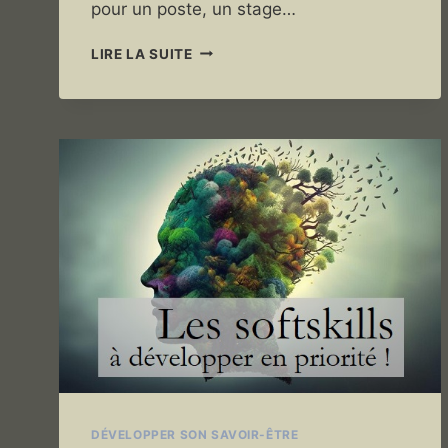
pour un poste, un stage…
PREPARER
LIRE LA SUITE
ENTRETIEN
EMBAUCHE
–
5
CONSEILS
EN
VIDÉO
DÉVELOPPER SON SAVOIR-ÊTRE