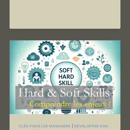
SON
ENTHOUSIASME/ENTOUSIASME
?
CLÉS POUR LES MANAGERS
|
DÉVELOPPER SON