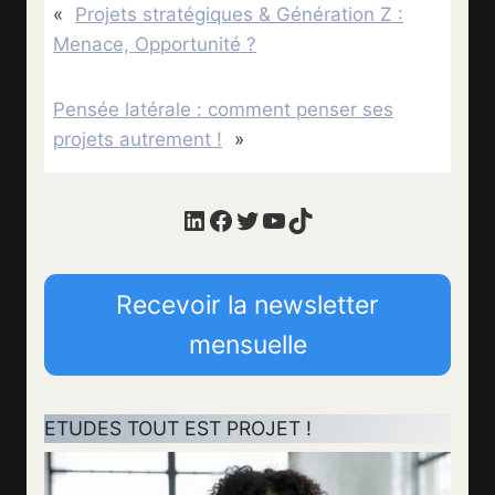
«
Projets stratégiques & Génération Z :
Menace, Opportunité ?
Pensée latérale : comment penser ses
projets autrement !
»
LinkedIn
Facebook
Twitter
YouTube
TikTok
Recevoir la newsletter
mensuelle
ETUDES TOUT EST PROJET !