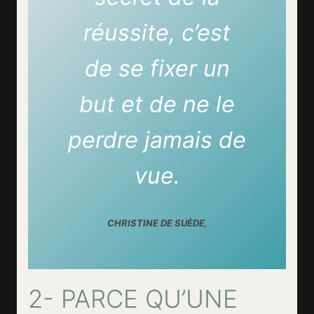
réussite, c’est
de se fixer un
but et de ne le
perdre jamais de
vue.
CHRISTINE DE SUÈDE
,
2- PARCE QU’UNE