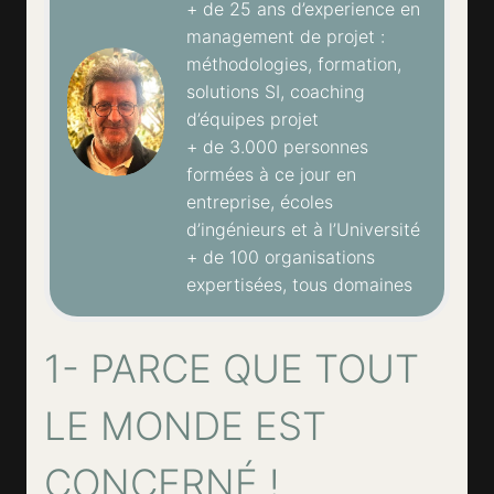
+ de 25 ans d’experience en
management de projet :
méthodologies, formation,
solutions SI, coaching
d’équipes projet
+ de 3.000 personnes
formées à ce jour en
entreprise, écoles
d’ingénieurs et à l’Université
+ de 100 organisations
expertisées, tous domaines
1- PARCE QUE TOUT
LE MONDE EST
CONCERNÉ !