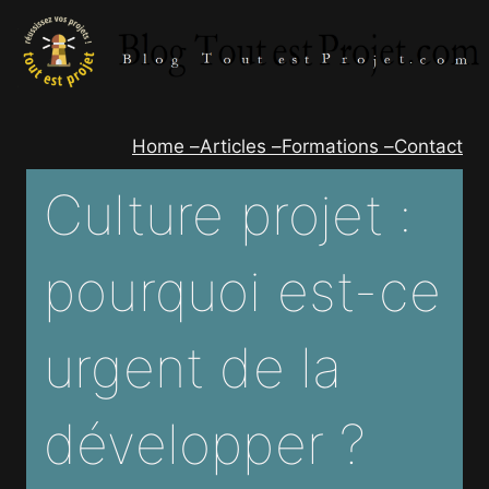
Aller
au
contenu
Home –
Articles –
Formations –
Contact
Culture projet :
pourquoi est-ce
urgent de la
développer ?