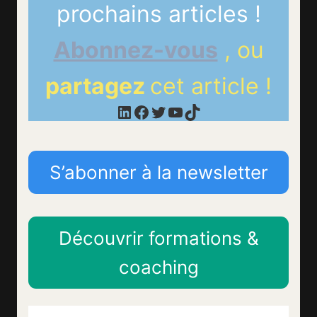
prochains articles !
Abonnez-vous
, ou
partagez
cet article !
LinkedIn
Facebook
Twitter
YouTube
TikTok
S’abonner à la newsletter
Découvrir formations &
coaching