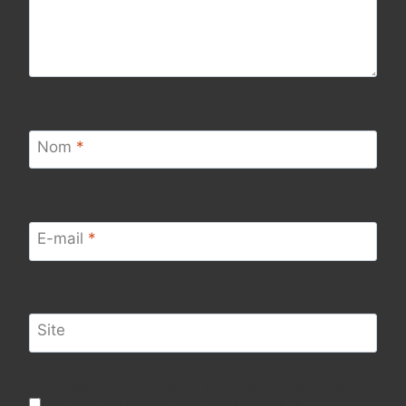
Nom
*
E-mail
*
Site
Enregistrer mon nom, mon e-mail et mon site
dans le navigateur pour mon prochain