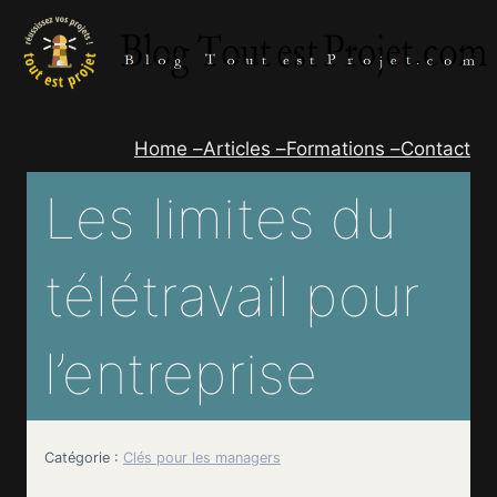
Aller
au
contenu
Home –
Articles –
Formations –
Contact
Les limites du
télétravail pour
l’entreprise
Catégorie :
Clés pour les managers