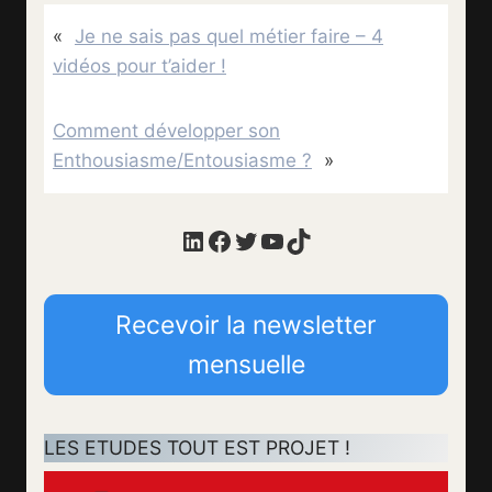
«
Je ne sais pas quel métier faire – 4
vidéos pour t’aider !
Comment développer son
Enthousiasme/Entousiasme ?
»
LinkedIn
Facebook
Twitter
YouTube
TikTok
Recevoir la newsletter
mensuelle
LES ETUDES TOUT EST PROJET !