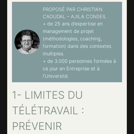
PROPOSÉ PAR CHRISTIAN
CAOUDAL – AJILA CONSEIL
+ de 25 ans d’expertise en
management de projet
(méthodologies, coaching,
formation) dans des contextes
multiples.
+ de 3.000 personnes formées à
ce jour en Entreprise et à
l’Université.
1- LIMITES DU
TÉLÉTRAVAIL :
PRÉVENIR