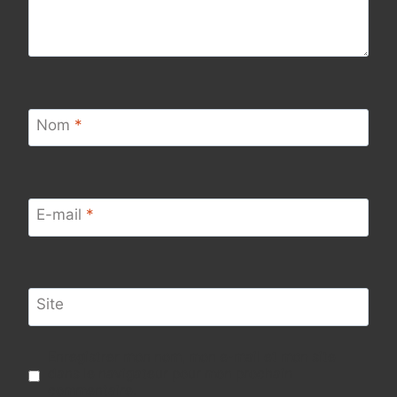
Nom
*
E-mail
*
Site
Enregistrer mon nom, mon e-mail et mon site
dans le navigateur pour mon prochain
commentaire.