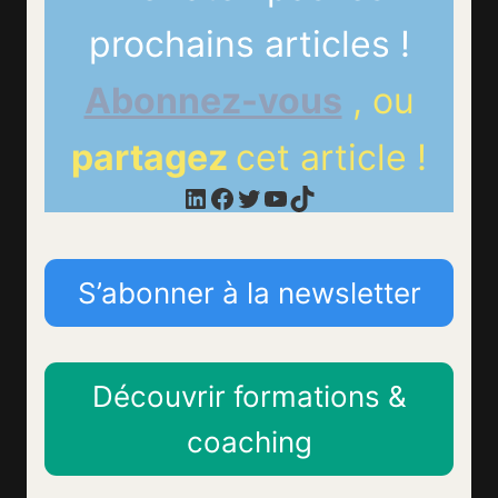
prochains articles !
Abonnez-vous
, ou
partagez
cet article !
LinkedIn
Facebook
Twitter
YouTube
TikTok
S’abonner à la newsletter
Découvrir formations &
coaching