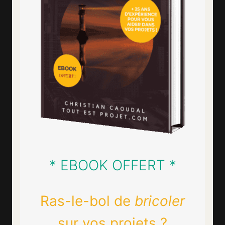
* EBOOK OFFERT *
Ras-le-bol de
bricoler
sur vos projets ?