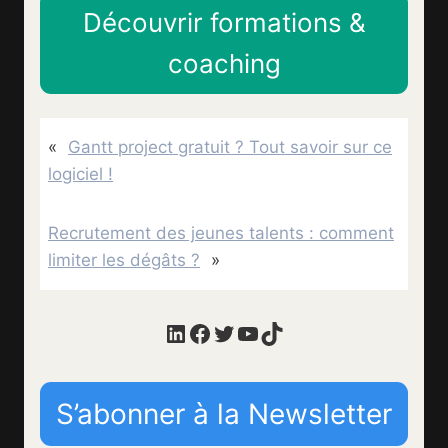
Découvrir formations &
coaching
«
Gantt project gratuit ? Tout savoir sur ce
logiciel !
Recrutement des jeunes talents : comment
limiter les dégâts ?
»
LinkedIn
Facebook
Twitter
YouTube
TikTok
S’abonner à la Newsletter