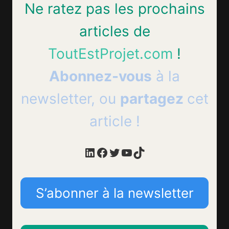
Ne ratez pas les prochains
articles de
ToutEstProjet.com
!
Abonnez-vous
à la
newsletter, ou
partagez
cet
article !
LinkedIn
Facebook
Twitter
YouTube
TikTok
S’abonner à la newsletter