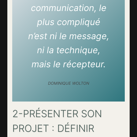
communication, le
plus compliqué
n’est ni le message,
ni la technique,
mais le récepteur.
DOMINIQUE WOLTON
2-PRÉSENTER SON
PROJET : DÉFINIR