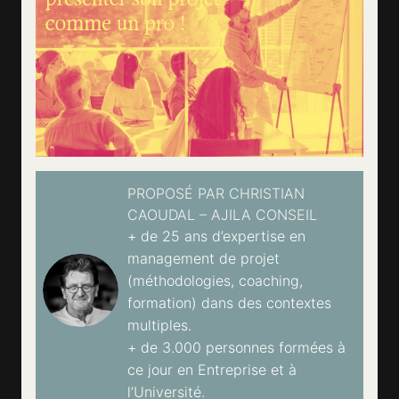
PROPOSÉ PAR CHRISTIAN
CAOUDAL – AJILA CONSEIL
+ de 25 ans d’expertise en
management de projet
(méthodologies, coaching,
formation) dans des contextes
multiples.
+ de 3.000 personnes formées à
ce jour en Entreprise et à
l’Université.