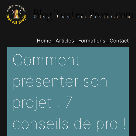
Aller
au
contenu
Home –
Articles –
Formations –
Contact
Comment
présenter son
projet : 7
conseils de pro !