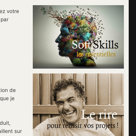
uez votre
 par
tion de
que je
duit,
illent sur