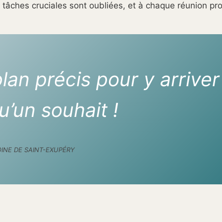
 tâches cruciales sont oubliées, et à chaque réunion proj
lan précis pour y arriver
u’un souhait !
INE DE SAINT-EXUPÉRY