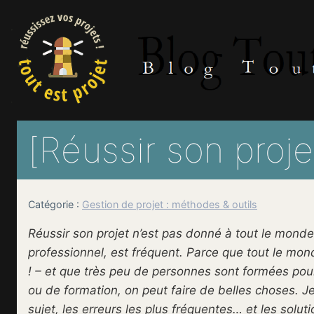
Aller
au
contenu
[Réussir son proje
Catégorie :
Gestion de projet : méthodes & outils
Réussir son projet n’est pas donné à tout le monde !
professionnel, est fréquent. Parce que tout le monde
! – et que très peu de personnes sont formées po
ou de formation, on peut faire de belles choses. J
sujet, les erreurs les plus fréquentes… et les solut