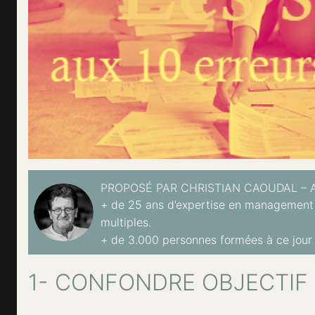
PROPOSÉ PAR CHRISTIAN CAOUDAL – 
+ de 25 ans d’expertise en management 
multiples.
+ de 3.000 personnes formées à ce jour e
1- CONFONDRE OBJECTIF