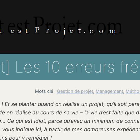
t] Les 10 erreurs fré
Mots clé :
Gestion de projet
, 
Management
, 
Méthod
 Et se planter quand on réalise un projet, qu’il soit per
 en réalise au cours de sa vie – la vie n’est faite que d
ur… Ce qui est idiot, parce qu’avec un minimum de conn
e vous indique ici, à partir de mes nombreuses expérienc
ions pour y remédier !