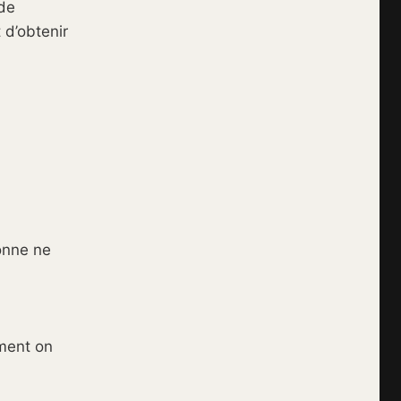
 de
 d’obtenir
sonne ne
oment on