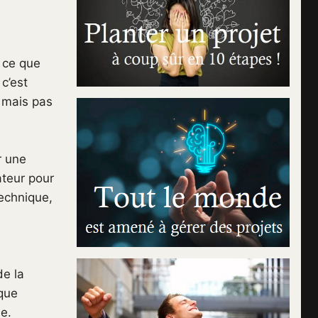
t ce que
c’est
 mais pas
r une
ateur pour
technique,
de la
que
e.