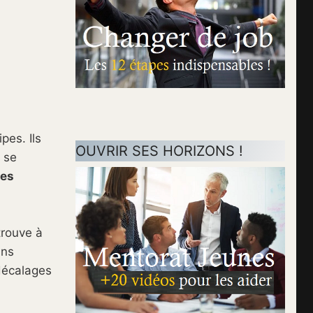
pes. Ils
OUVRIR SES HORIZONS !
s se
des
trouve à
ans
 décalages