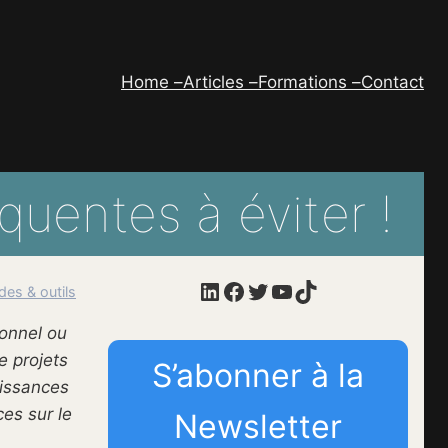
Home –
Articles –
Formations –
Contact
quentes à éviter !
LinkedIn
Facebook
Twitter
YouTube
TikTok
es & outils
sonnel ou
e projets
S’abonner à la
aissances
es sur le
Newsletter