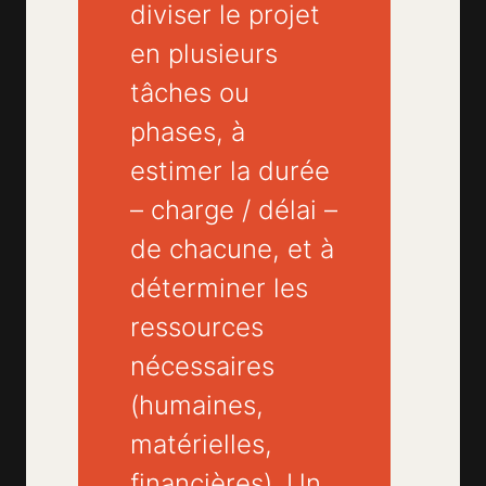
diviser le projet
en plusieurs
tâches ou
phases, à
estimer la durée
– charge / délai –
de chacune, et à
déterminer les
ressources
nécessaires
(humaines,
matérielles,
financières). Un