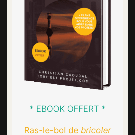
* EBOOK OFFERT *
Ras-le-bol de
bricoler