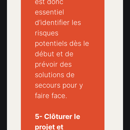
est donc
essentiel
d’identifier les
risques
potentiels dès le
début et de
prévoir des
solutions de
secours pour y
faire face.
5- Clôturer le
projet et