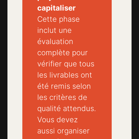
capitaliser
Cette phase
inclut une
évaluation
complète pour
vérifier que tous
les livrables ont
été remis selon
les critères de
qualité attendus.
Vous devez
aussi organiser