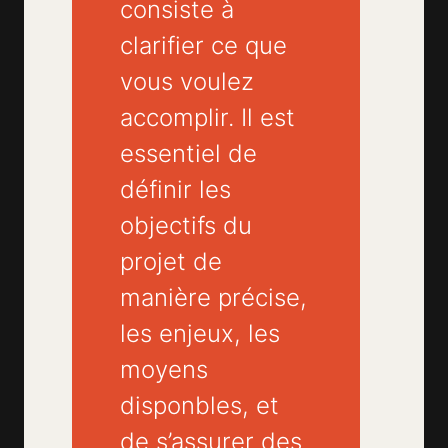
consiste à
clarifier ce que
vous voulez
accomplir. Il est
essentiel de
définir les
objectifs du
projet de
manière précise,
les enjeux, les
moyens
disponbles, et
de s’assurer des