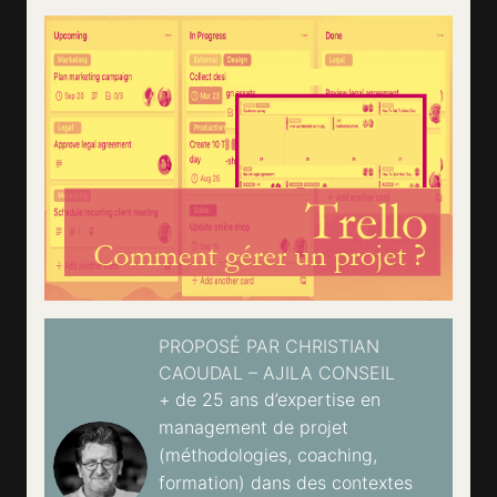
PROPOSÉ PAR CHRISTIAN
CAOUDAL – AJILA CONSEIL
+ de 25 ans d’expertise en
management de projet
(méthodologies, coaching,
formation) dans des contextes