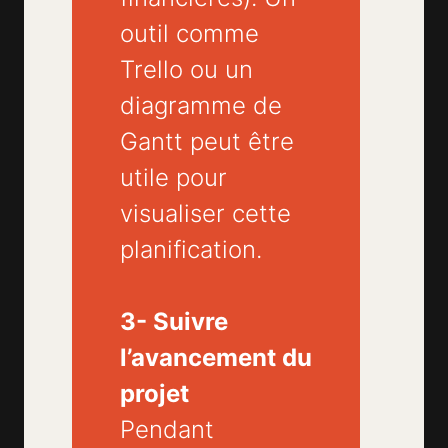
outil comme
Trello ou un
diagramme de
Gantt peut être
utile pour
visualiser cette
planification.
3- Suivre
l’avancement du
projet
Pendant