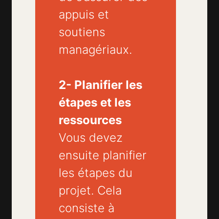
appuis et
soutiens
managériaux.
2- Planifier les
étapes et les
ressources
Vous devez
ensuite planifier
les étapes du
projet. Cela
consiste à