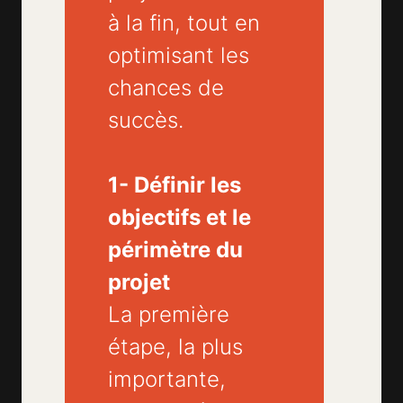
à la fin, tout en
optimisant les
chances de
succès.
1- Définir les
objectifs et le
périmètre du
projet
La première
étape, la plus
importante,