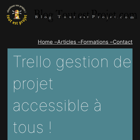
Aller
au
contenu
Home –
Articles –
Formations –
Contact
Trello gestion de
projet
accessible à
tous !