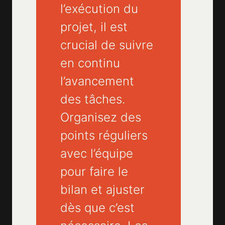
l’exécution du
projet, il est
crucial de suivre
en continu
l’avancement
des tâches.
Organisez des
points réguliers
avec l’équipe
pour faire le
bilan et ajuster
dès que c’est