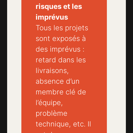
risques et les
imprévus
Tous les projets
sont exposés à
des imprévus :
retard dans les
livraisons,
absence d’un
membre clé de
l’équipe,
problème
technique, etc. Il