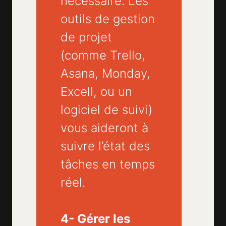
nécessaire. Les
outils de gestion
de projet
(comme Trello,
Asana, Monday,
Excell, ou un
logiciel de suivi)
vous aideront à
suivre l’état des
tâches en temps
réel.
4- Gérer les