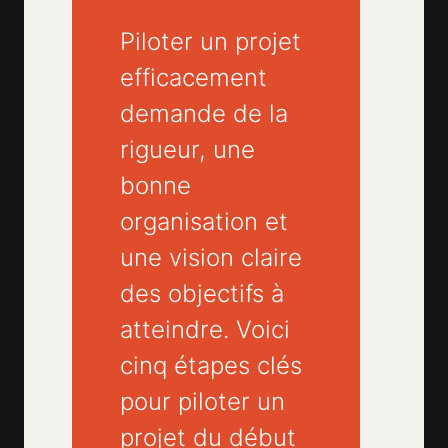
Piloter un projet
efficacement
demande de la
rigueur, une
bonne
organisation et
une vision claire
des objectifs à
atteindre. Voici
cinq étapes clés
pour piloter un
projet du début