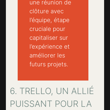
une réunion de
clôture avec
l’équipe, étape
cruciale pour
capitaliser sur
l’expérience et
améliorer les
futurs projets.
6. TRELLO, UN ALLIÉ
PUISSANT POUR LA