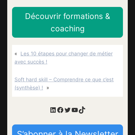
Découvrir formations &
coaching
«
Les 10 étapes pour changer de métier
avec succès !
Soft hard skill – Comprendre ce que c’est
(synthèse) !
»
LinkedIn
Facebook
Twitter
YouTube
TikTok
S’abonner à la Newsletter