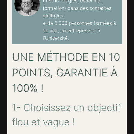
(méthodologies, coaching,
formation) dans des contextes
multiples.
+ de 3.000 personnes formées à
ce jour, en entreprise et à
l’Université.
UNE MÉTHODE EN 10
POINTS, GARANTIE À
100% !
1- Choisissez un objectif
flou et vague !