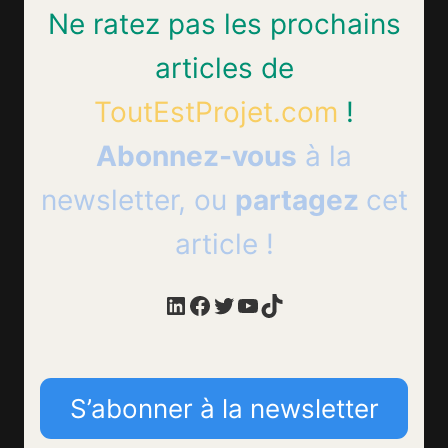
Ne ratez pas les prochains
articles de
ToutEstProjet.com
!
Abonnez-vous
à la
newsletter, ou
partagez
cet
article !
LinkedIn
Facebook
Twitter
YouTube
TikTok
S’abonner à la newsletter